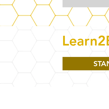
Learn2
STA