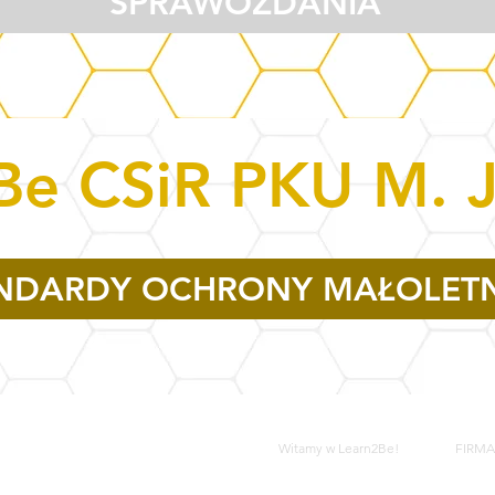
SPRAWOZDANIA
Be CSiR PKU M. 
NDARDY OCHRONY MAŁOLET
Witamy w Learn2Be!
FIRMA