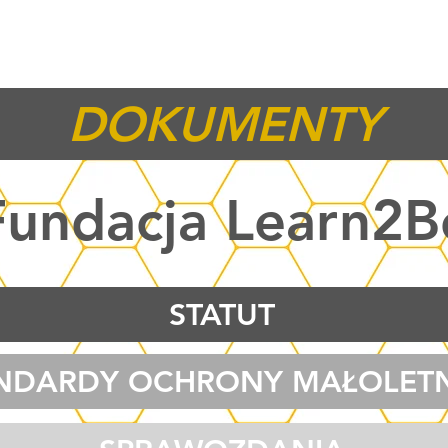
Witamy w Learn2Be!
FIRMA
FUNDA
DOKUMENTY
Fundacja Learn2B
STATUT
NDARDY OCHRONY MAŁOLET