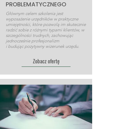
PROBLEMATYCZNEGO
Głównym celem szkolenia jest
wyposażenie urzędników w praktyczne
umiejętności, które pozwolą im skutecznie
radzić sobie z różnymi typami klientów, w
szczególności trudnych, zachowując
jednocześnie profesjonalizm
i budując pozytywny wizerunek urzędu.
Zobacz ofertę