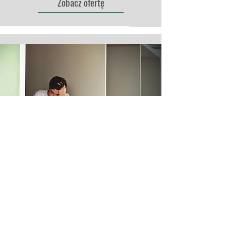
Zobacz ofertę
ZARZĄDZANIE STRESEM I
WORK-LIFE BALANCE W
ZESPOLE
Celem szkolenia jest wyposażenie
uczestników w praktyczne narzędzia i
techniki zarządzania stresem,
rozpoznawania jego przyczyn i objawów,