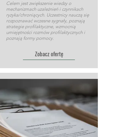
Celem jest zwiększenie wiedzy o
mechanizmach uzależnień i czynnikach
ryzyka/chroniących. Uczestnicy nauczą się
rozpoznawać wczesne sygnały, poznają
strategie profilaktyczne, wzmocnią
umiejętności rozmów profilaktycznych i
poznają formy pomocy.
Zobacz ofertę