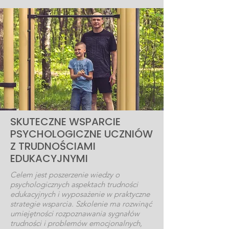
SKUTECZNE WSPARCIE
PSYCHOLOGICZNE UCZNIÓW
Z TRUDNOŚCIAMI
EDUKACYJNYMI
Celem jest poszerzenie wiedzy o
psychologicznych aspektach trudności
edukacyjnych i wyposażenie w praktyczne
strategie wsparcia. Szkolenie ma rozwinąć
umiejętności rozpoznawania sygnałów
trudności i problemów emocjonalnych,