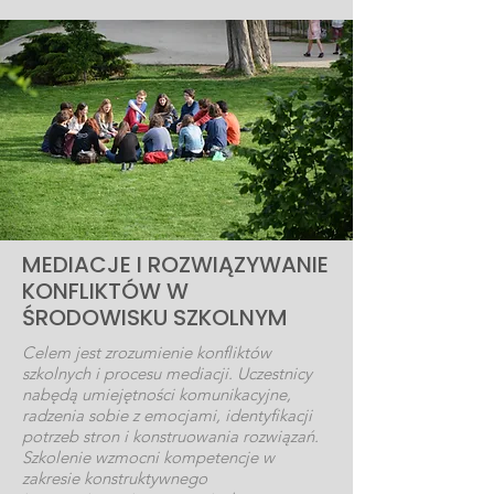
MEDIACJE I ROZWIĄZYWANIE
KONFLIKTÓW W
ŚRODOWISKU SZKOLNYM
Celem jest zrozumienie konfliktów
szkolnych i procesu mediacji. Uczestnicy
nabędą umiejętności komunikacyjne,
radzenia sobie z emocjami, identyfikacji
potrzeb stron i konstruowania rozwiązań.
Szkolenie wzmocni kompetencje w
zakresie konstruktywnego