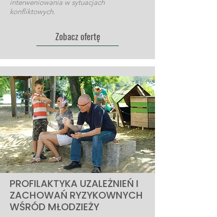
interweniowania w sytuacjach
konfliktowych.
Zobacz ofertę
PROFILAKTYKA UZALEŻNIEŃ I
ZACHOWAŃ RYZYKOWNYCH
WŚRÓD MŁODZIEŻY