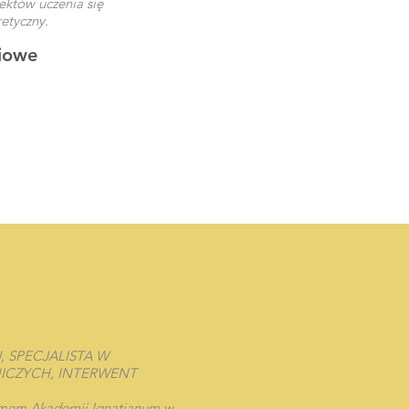
ektów uczenia się
etyczny.
iowe
 SPECJALISTA W
ICZYCH, INTERWENT
lomem Akademii Ignatianum w