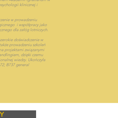
sychologii klinicznej i
czenie w prowadzeniu
ogicznego i współpracy jako
icznego dla załóg lotniczych.
 szerokie doświadczenie w
także prowadzeniu szkoleń
oma projektami związanymi
ndlingiem, dzięki czemu
jonalnej wiedzy. Ukończyła
R72; B737 general
Y