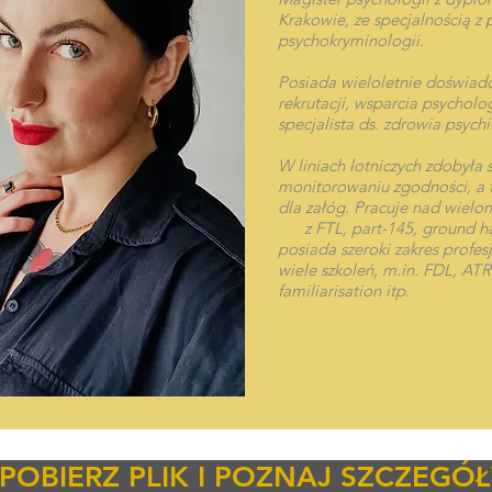
Krakowie, ze specjalnością z p
psychokryminologii.
Posiada wieloletnie doświad
rekrutacji, wsparcia psychol
specjalista ds. zdrowia psych
W liniach lotniczych zdobyła
monitorowaniu zgodności, a 
dla załóg. Pracuje nad wiel
z FTL, part-145, ground ha
posiada szeroki zakres profes
wiele szkoleń, m.in. FDL, AT
familiarisation itp.
POBIERZ PLIK I POZNAJ SZCZEGÓŁ