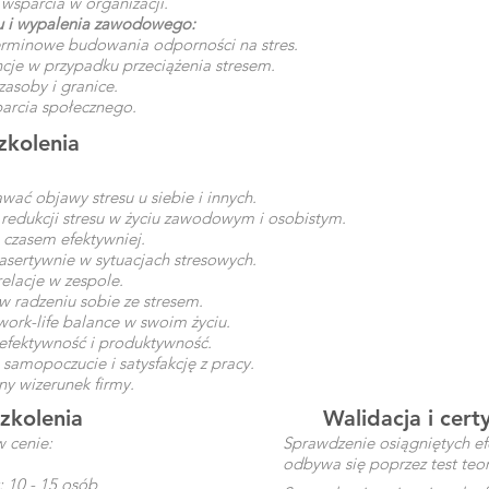
wsparcia w organizacji.
esu i wypalenia zawodowego:
erminowe budowania odporności na stres.
cje w przypadku przeciążenia stresem.
asoby i granice.
arcia społecznego.
zkolenia
wać objawy stresu u siebie i innych.
i redukcji stresu w życiu zawodowym i osobistym.
czasem efektywniej.
asertywnie w sytuacjach stresowych.
elacje w zespole.
w radzeniu sobie ze stresem.
ork-life balance w swoim życiu.
efektywność i produktywność.
samopoczucie i satysfakcję z pracy.
y wizerunek firmy.
zkolenia
Walidacja i certy
w cenie:
Sprawdzenie osiągniętych ef
odbywa się poprzez test teor
: 10 - 15 osób