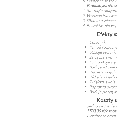
Dostępne zasoby 
Profilaktyka str
Strategie długot
Wczesne interwen
Dbanie o własne z
Poszukiwanie wsp
Efekty s
Uczestnik:
Potrafi rozpozna
Stosuje technik
Zarządza swoim 
Komunikuje się 
Buduje zdrowe r
Wspiera innych 
Wdraża zasady w
Zwiększa swoją 
Poprawia swoje 
Buduje pozytywn
Koszty s
Jedno szkolenie 
3500,00 zł/osoba
Liczebność grupy