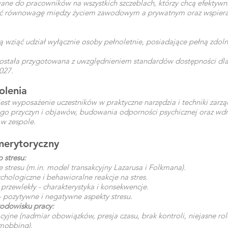
ane do pracowników na wszystkich szczeblach, którzy chcą efektywni
ć równowagę między życiem zawodowym a prywatnym oraz wspiera
 wziąć udział wyłącznie osoby pełnoletnie, posiadające pełną zdol
 została przygotowana z uwzględnieniem standardów dostępności dl
027.
olenia
est wyposażenie uczestników w praktyczne narzędzia i techniki zarzą
go przyczyn i objawów, budowania odporności psychicznej oraz wdr
 w zespole.
merytoryczny
 stresu:
e stresu (m.in. model transakcyjny Lazarusa i Folkmana).
ychologiczne i behawioralne reakcje na stres.
s przewlekły - charakterystyka i konsekwencje.
 - pozytywne i negatywne aspekty stresu.
rodowisku pracy:
cyjne (nadmiar obowiązków, presja czasu, brak kontroli, niejasne role
 mobbing).