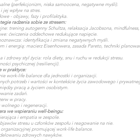
ualne (perfekcjonizm, niska samoocena, negatywne myśli).
 jej wpływ na stres.
e - objawy, fazy i profilaktyka.
tegie radzenia sobie ze stresem:
yjne: trening autogenny Schultza, relaksacja Jacobsona, mindfulness
we: ćwiczenia oddechowe redukujące napięcie.
poznawcza: identyfikacja i zmiana negatywnych myśli.
m i energią: macierz Eisenhowera, zasada Pareto, techniki planowani
 i zdrowy styl życia: rola diety, snu i ruchu w redukcji stresu.
ści psychicznej (resiliencji).
e w praktyce:
nie work-life balance dla jednostki i organizacji.
snych potrzeb i wartości w kontekście życia zawodowego i prywatne
 między pracą a życiem osobistym.
owanie zadań.
zerw w pracy.
 wolnego i regeneracji.
dera we wspieraniu well-beingu:
erająca i empatia w zespole.
jawów stresu u członków zespołu i reagowanie na nie.
 organizacyjnej promującej work-life balance.
odelowaniu zdrowych nawyków.