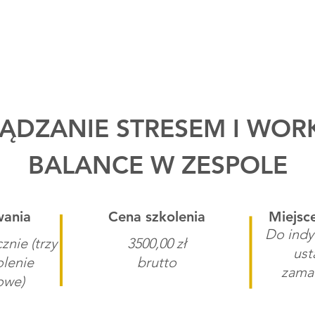
Witamy w Learn2Be!
FIRMA
FUNDA
ĄDZANIE STRESEM I WORK
BALANCE W ZESPOLE
wania
Cena szkolenia
Miejsce
Do indy
znie (trzy
3500,00 zł
ust
olenie
brutto
zama
owe)