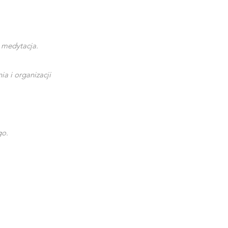
, medytacja.
a i organizacji
go.