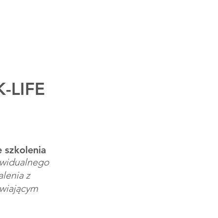
CJA
DOKUMENTY
-LIFE
 szkolenia
widualnego
alenia z
wiającym