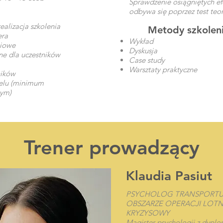
Sprawdzenie osiągniętych ef
odbywa się poprzez test teor
ealizacja szkolenia
Metody szkolen
era
Wykład
niowe
Dyskusja
ne dla uczestników
Case study
Warsztaty praktyczne
ników
elu (minimum
ym)
Trener prowadzący
Klaudia Pasiut
PSYCHOLOG TRANSPORTU,
OBSZARZE OPERACJI LOTN
KRYZYSOWY
Magister psychologii z dyp