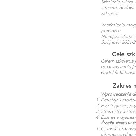
Szkolenie skierow
stresem, budowa
zakresie.
W szkoleniu mogą
prawnych.
Niniejsza oferta
Spójności 2021-2
Cele szk
Celem szkolenia j
rozpoznawania je
work-life balance
Zakres 
Wprowadzenie do
Definicje i model
Fizjologiczne, ps
Stres ostry a stre
Eustres a dystres
Źródła stresu w ś
Czynniki organiza
interpersonalne,