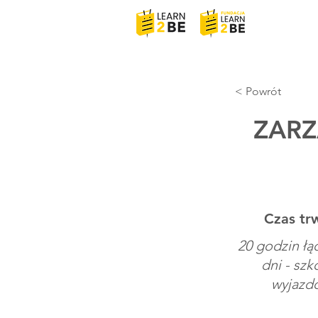
< Powrót
ZARZ
Czas tr
20 godzin łąc
dni - szk
wyjazd