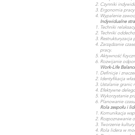
Czynniki indywid
Ergonomia pracy i
Wypalenie zawodow
Indywidualne stra
Techniki relaksac
Techniki oddecho
Restrukturyzacja 
Zarządzanie czase
pracy.
Aktywność fizyczna
Rozwijanie odporno
Work-Life Balanc
Definicje i znacze
Identyfikacja wła
Ustalanie granic
Efektywne deleg
Wykorzystanie pr
Planowanie czasu
Rola zespołu i li
Komunikacja wspi
Rozpoznawanie ob
Tworzenie kultury
Rola lidera w m