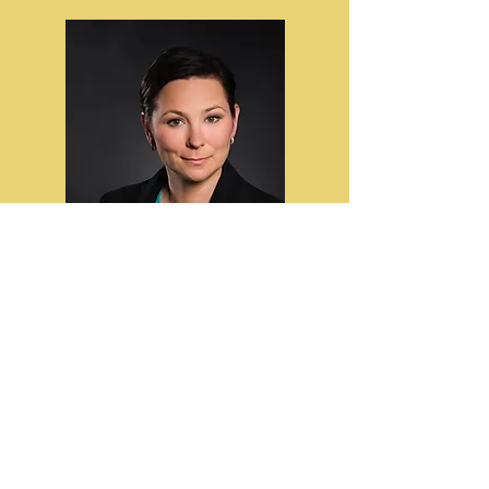
Karina Jakubek
PRZEDSIĘBIORCA, DYREKTOR
INSTYTUCJI SZKOLENIOWEJ, TRENER,
DORADCA ZAWODOWY
Karierę biznesową rozpoczęła w połowie
lat dziewięćdziesiątych w branżach FMCG
oraz TSL. Współpracowała z zespołami o
różnym profilu i zdobyła bogate