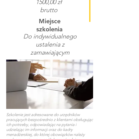
1500,00 zł
brutto
Miejsce
szkolenia
Do indywidualnego
ustalenia z
zamawiającym
Szkolenie jest adresowane do urzędników
pracujących bezpośrednio z klientami obsługując
ich potrzeby, odpowiadając na pytania i
udzielając im informacji oraz do kadry
menadżerskiej, do której obowiązków należy