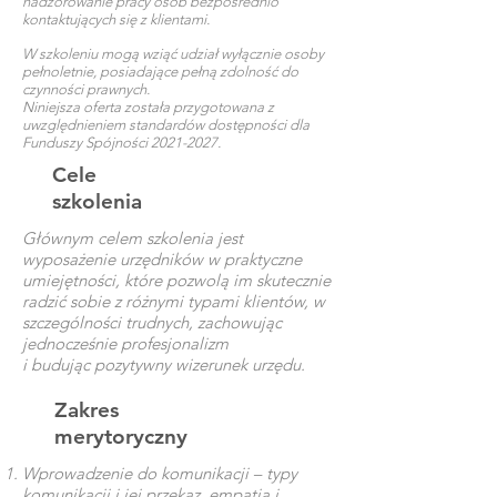
nadzorowanie pracy osób bezpośrednio
kontaktujących się z klientami.
W szkoleniu mogą wziąć udział wyłącznie osoby
pełnoletnie, posiadające pełną zdolność do
czynności prawnych.
Niniejsza oferta została przygotowana z
uwzględnieniem standardów dostępności dla
Funduszy Spójności
2021-2027
.
Cele
szkolenia
Głównym celem szkolenia jest
wyposażenie urzędników w praktyczne
umiejętności, które pozwolą im skutecznie
radzić sobie z różnymi typami klientów, w
szczególności trudnych, zachowując
jednocześnie profesjonalizm
i budując pozytywny wizerunek urzędu.
Zakres
merytoryczny
Wprowadzenie do komunikacji – typy
komunikacji i jej przekaz, empatia i