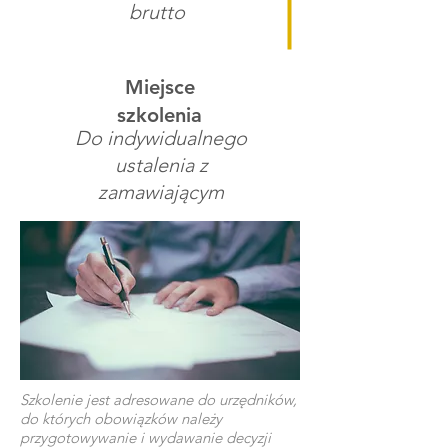
brutto
Miejsce
szkolenia
Do indywidualnego
ustalenia z
zamawiającym
Szkolenie jest adresowane do urzędników,
do których obowiązków należy
przygotowywanie i wydawanie decyzji