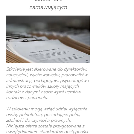
zamawiającym
Szkolenie jest skierowane do dyrektorów,
nauczycieli, wychowawców, pracowników
administracji, pedagogów, psychologów i
innych pracowników szkoły mających
kontakt z danymi osobowymi uczniów,
rodziców i personelu.
W szkoleniu mogą wziąć udział wyłącznie
osoby pełnoletnie, posiadające pełną
zdolność do czynności prawnych.
Niniejsza oferta została przygotowana z
uwzględnieniem standardów dostępności